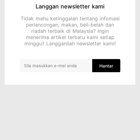
Langgan newsletter kami
Tidak mahu ketinggalan tentang infomasi
perlancongan, makan, beli-belah dan
riadah terbaik di Malaysia? Ingin
menerima artikel terbaru kami setiap
minggu? Langganilah newsletter kami!
Hantar