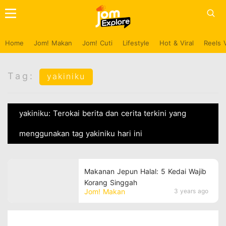
Home
Jom! Makan
Jom! Cuti
Lifestyle
Hot & Viral
Reels 
Tag:
yakiniku
yakiniku: Terokai berita dan cerita terkini yang
menggunakan tag yakiniku hari ini
Makanan Jepun Halal: 5 Kedai Wajib
Korang Singgah
Jom! Makan
3 years ago