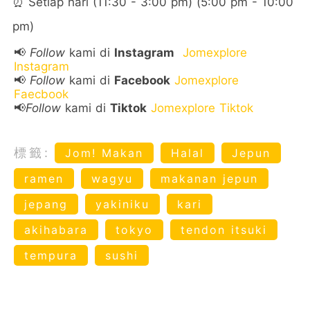
⏰ Setiap hari (11:30 - 3:00 pm) (5:00 pm - 10:00
pm)
📢
Follow
kami di
Instagram
Jomexplore
Instagram
📢
Follow
kami di
Facebook
Jomexplore
Faecbook
📢
Follow
kami di
Tiktok
Jomexplore Tiktok
標籤:
Jom! Makan
Halal
Jepun
ramen
wagyu
makanan jepun
jepang
yakiniku
kari
akihabara
tokyo
tendon itsuki
tempura
sushi