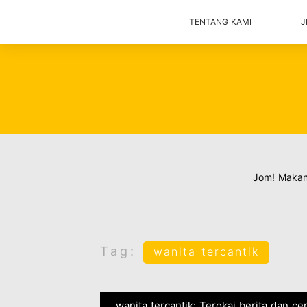
TENTANG KAMI
J
Jom! Maka
Tag:
wanita tercantik
wanita tercantik: Terokai berita dan ce