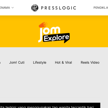
ENAMA
PENGIKL
n
Jom! Cuti
Lifestyle
Hot & Viral
Reels Video
rita terkini yang menggunakan tag wanita tercantik hari