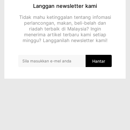
Langgan newsletter kami
Tidak mahu ketinggalan tentang infomasi
perlancongan, makan, beli-belah dan
riadah terbaik di Malaysia? Ingin
menerima artikel terbaru kami setiap
minggu? Langganilah newsletter kami!
Hantar