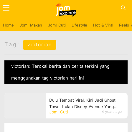
Home
Jom! Makan
Jom! Cuti
Lifestyle
Hot & Viral
Reels 
Tag:
victorian
victorian: Terokai berita dan cerita terkini yang
menggunakan tag victorian hari ini
Dulu Tempat Viral, Kini Jadi Ghost
Town. Itulah Disney Avenue Yang
Jom! Cuti
4 years ago
Terletak Di Kampar