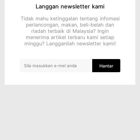
Langgan newsletter kami
Tidak mahu ketinggalan tentang infomasi
perlancongan, makan, beli-belah dan
riadah terbaik di Malaysia? Ingin
menerima artikel terbaru kami setiap
minggu? Langganilah newsletter kami!
Hantar