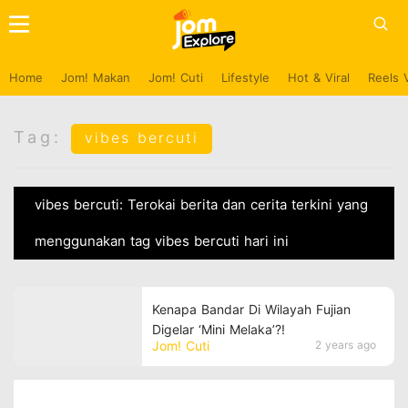
Home
Jom! Makan
Jom! Cuti
Lifestyle
Hot & Viral
Reels 
Tag:
vibes bercuti
vibes bercuti: Terokai berita dan cerita terkini yang
menggunakan tag vibes bercuti hari ini
Kenapa Bandar Di Wilayah Fujian
Digelar ‘Mini Melaka’?!
Jom! Cuti
2 years ago