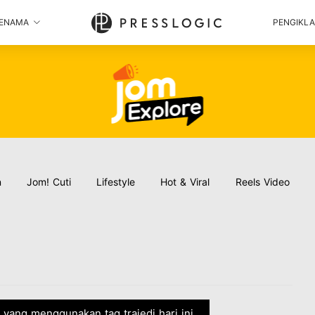
ENAMA
PENGIKL
n
Jom! Cuti
Lifestyle
Hot & Viral
Reels Video
ni yang menggunakan tag trajedi hari ini