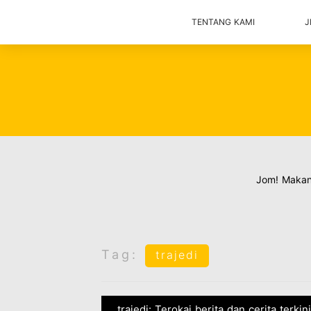
TENTANG KAMI
J
Jom! Maka
Tag:
trajedi
trajedi: Terokai berita dan cerita terki