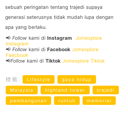
sebuah peringatan tentang trajedi supaya
generasi seterusnya tidak mudah lupa dengan
apa yang berlaku.
📢
Follow
kami di
Instagram
Jomexplore
Instagram
📢
Follow
kami di
Facebook
Jomexplore
Faecbook
📢
Follow
kami di
Tiktok
Jomexplore Tiktok
標籤:
Lifestyle
gaya hidup
Malaysia
highland tower
trajedi
pembangunan
runtuh
memorial