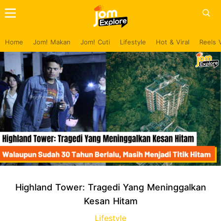
Home
Jom! Makan
Jom! Cuti
Lifestyle
Hot & Viral
Reels 
Highland Tower: Tragedi Yang Meninggalkan
Kesan Hitam
Lifestyle