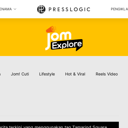
ENAMA
PENGIKL
n
Jom! Cuti
Lifestyle
Hot & Viral
Reels Video
erita terkini yang menggunakan tag Tamarind Square