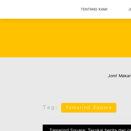
TENTANG KAMI
J
Jom! Maka
Tag:
Tamarind Square
Tamarind Square: Terokai berita dan c