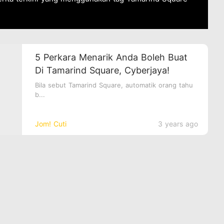
5 Perkara Menarik Anda Boleh Buat
Di Tamarind Square, Cyberjaya!
Bila sebut Tamarind Square, automatik orang tahu
b...
Jom! Cuti
3 years ago