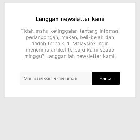
Langgan newsletter kami
Tidak mahu ketinggalan tentang infomasi
perlancongan, makan, beli-belah dan
riadah terbaik di Malaysia? Ingin
menerima artikel terbaru kami setiap
minggu? Langganilah newsletter kami!
Hantar