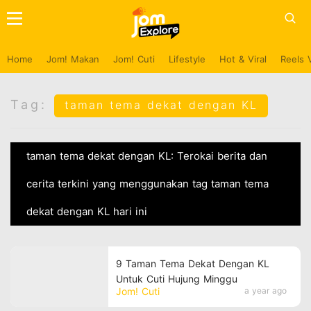
Home
Jom! Makan
Jom! Cuti
Lifestyle
Hot & Viral
Reels 
Tag:
taman tema dekat dengan KL
taman tema dekat dengan KL: Terokai berita dan
cerita terkini yang menggunakan tag taman tema
dekat dengan KL hari ini
9 Taman Tema Dekat Dengan KL
Untuk Cuti Hujung Minggu
Jom! Cuti
a year ago