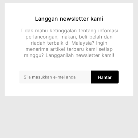
Langgan newsletter kami
Tidak mahu ketinggalan tentang infomasi
perlancongan, makan, beli-belah dan
riadah terbaik di Malaysia? Ingin
menerima artikel terbaru kami setiap
minggu? Langganilah newsletter kami!
Hantar