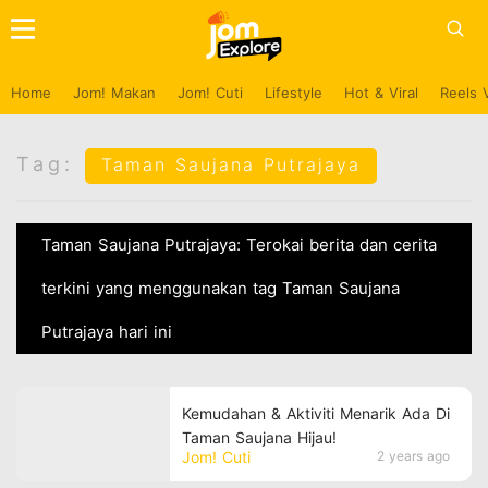
Home
Jom! Makan
Jom! Cuti
Lifestyle
Hot & Viral
Reels 
Tag:
Taman Saujana Putrajaya
Taman Saujana Putrajaya: Terokai berita dan cerita
terkini yang menggunakan tag Taman Saujana
Putrajaya hari ini
Kemudahan & Aktiviti Menarik Ada Di
Taman Saujana Hijau!
Jom! Cuti
2 years ago