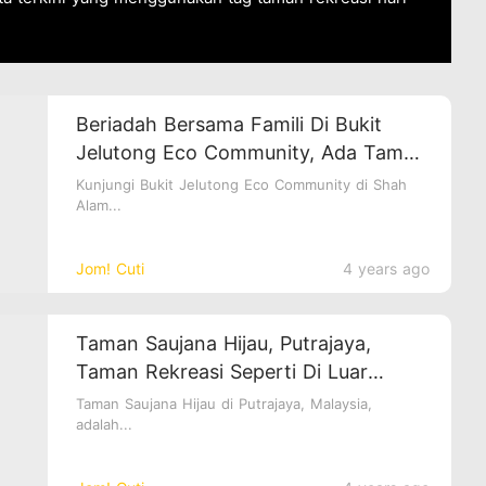
Beriadah Bersama Famili Di Bukit
Jelutong Eco Community, Ada Taman
Haiwan Juga Tau!
Kunjungi Bukit Jelutong Eco Community di Shah
Alam...
Jom! Cuti
4 years ago
Taman Saujana Hijau, Putrajaya,
Taman Rekreasi Seperti Di Luar
Negara!
Taman Saujana Hijau di Putrajaya, Malaysia,
adalah...