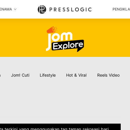
ENAMA
PENGIKL
n
Jom! Cuti
Lifestyle
Hot & Viral
Reels Video
ita terkini yang menggunakan tag taman rekreasi hari