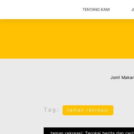
TENTANG KAMI
J
Jom! Maka
Tag:
taman rekreasi
taman rekreasi: Terokai berita dan cer