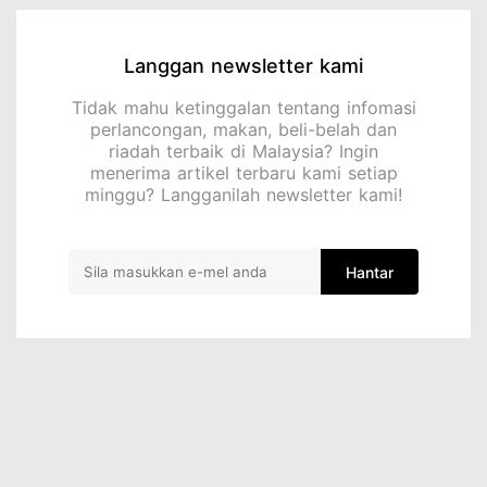
Langgan newsletter kami
Tidak mahu ketinggalan tentang infomasi
perlancongan, makan, beli-belah dan
riadah terbaik di Malaysia? Ingin
menerima artikel terbaru kami setiap
minggu? Langganilah newsletter kami!
Hantar