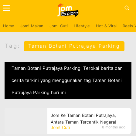
Home
Jom! Makan
Jom! Cuti
Lifestyle
Hot & Viral
Reels 
Tag:
Taman Botani Putrajaya Parking
Taman Botani Putrajaya Parking: Terokai berita dan
cerita terkini yang menggunakan tag Taman Botani
Putrajaya Parking hari ini
Jom Ke Taman Botani Putrajaya,
Antara Taman Tercantik Negara!
Jom! Cuti
8 months ago