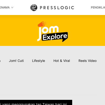
ENAMA
PENGIKL
n
Jom! Cuti
Lifestyle
Hot & Viral
Reels Video
ini yang menggunakan tag Taiwan hari ini