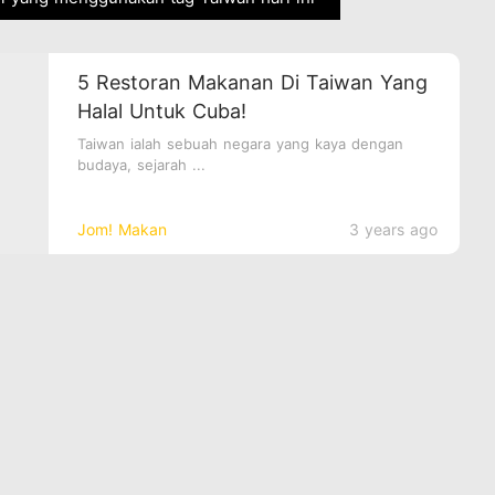
5 Restoran Makanan Di Taiwan Yang
Halal Untuk Cuba!
Taiwan ialah sebuah negara yang kaya dengan
budaya, sejarah ...
Jom! Makan
3 years ago