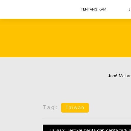
TENTANG KAMI
J
Jom! Maka
Tag:
Taiwan
Taiwan: Terokai berita dan cerita terk