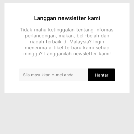
Langgan newsletter kami
Tidak mahu ketinggalan tentang infomasi
perlancongan, makan, beli-belah dan
riadah terbaik di Malaysia? Ingin
menerima artikel terbaru kami setiap
minggu? Langganilah newsletter kami!
Hantar