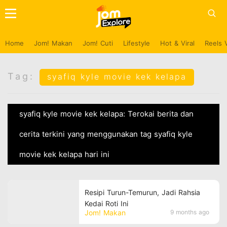
Home
Jom! Makan
Jom! Cuti
Lifestyle
Hot & Viral
Reels 
Tag:
syafiq kyle movie kek kelapa
syafiq kyle movie kek kelapa: Terokai berita dan
cerita terkini yang menggunakan tag syafiq kyle
movie kek kelapa hari ini
Resipi Turun-Temurun, Jadi Rahsia
Kedai Roti Ini
Jom! Makan
9 months ago