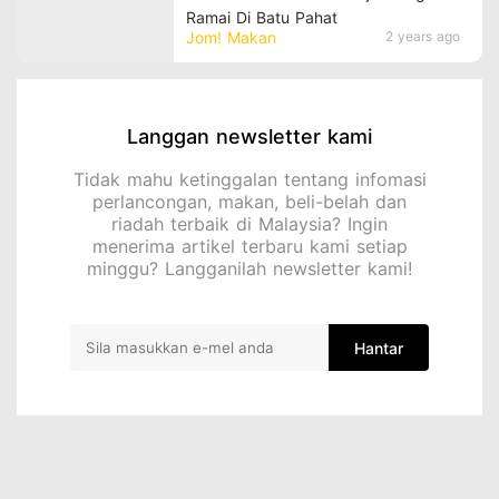
Ramai Di Batu Pahat
Jom! Makan
2 years ago
Langgan newsletter kami
Tidak mahu ketinggalan tentang infomasi
perlancongan, makan, beli-belah dan
riadah terbaik di Malaysia? Ingin
menerima artikel terbaru kami setiap
minggu? Langganilah newsletter kami!
Hantar