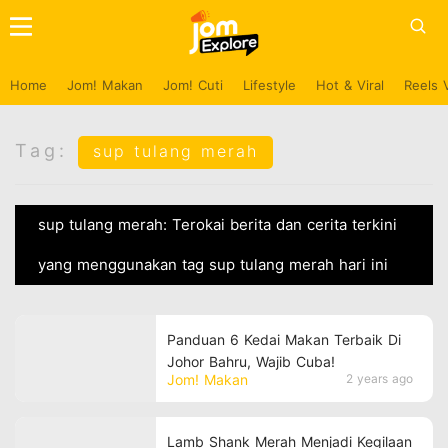
Home
Jom! Makan
Jom! Cuti
Lifestyle
Hot & Viral
Reels 
Tag:
sup tulang merah
sup tulang merah: Terokai berita dan cerita terkini
yang menggunakan tag sup tulang merah hari ini
Panduan 6 Kedai Makan Terbaik Di
Johor Bahru, Wajib Cuba!
Jom! Makan
2 years ago
Lamb Shank Merah Menjadi Kegilaan