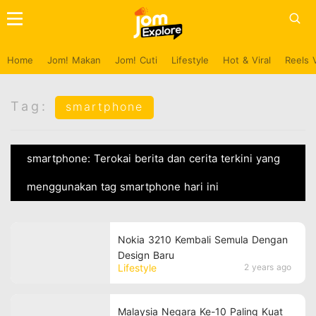
Home
Jom! Makan
Jom! Cuti
Lifestyle
Hot & Viral
Reels 
Tag:
smartphone
smartphone: Terokai berita dan cerita terkini yang
menggunakan tag smartphone hari ini
Nokia 3210 Kembali Semula Dengan
Design Baru
Lifestyle
2 years ago
Malaysia Negara Ke-10 Paling Kuat