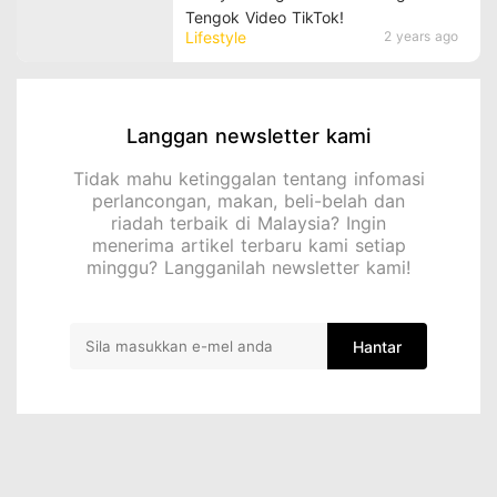
Tengok Video TikTok!
Lifestyle
2 years ago
Langgan newsletter kami
Tidak mahu ketinggalan tentang infomasi
perlancongan, makan, beli-belah dan
riadah terbaik di Malaysia? Ingin
menerima artikel terbaru kami setiap
minggu? Langganilah newsletter kami!
Hantar