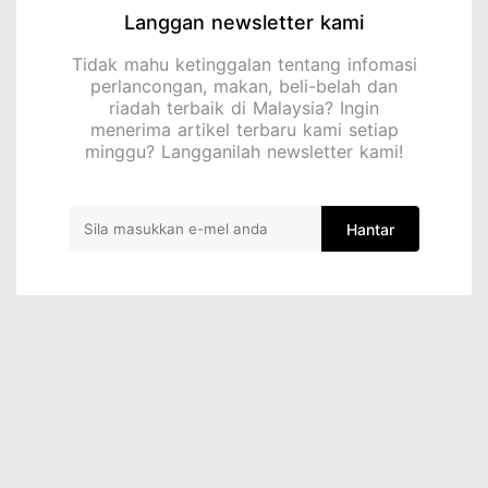
Langgan newsletter kami
Tidak mahu ketinggalan tentang infomasi
perlancongan, makan, beli-belah dan
riadah terbaik di Malaysia? Ingin
menerima artikel terbaru kami setiap
minggu? Langganilah newsletter kami!
Hantar