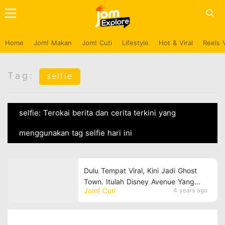
Home
Jom! Makan
Jom! Cuti
Lifestyle
Hot & Viral
Reels 
Tag:
selfie
selfie: Terokai berita dan cerita terkini yang
menggunakan tag selfie hari ini
Dulu Tempat Viral, Kini Jadi Ghost
Town. Itulah Disney Avenue Yang
Jom! Cuti
4 years ago
Terletak Di Kampar