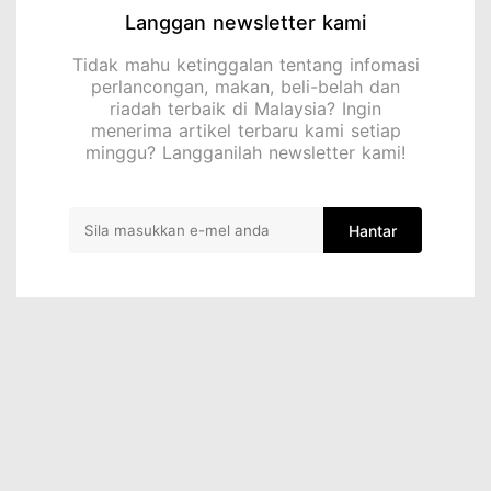
Langgan newsletter kami
Tidak mahu ketinggalan tentang infomasi
perlancongan, makan, beli-belah dan
riadah terbaik di Malaysia? Ingin
menerima artikel terbaru kami setiap
minggu? Langganilah newsletter kami!
Hantar