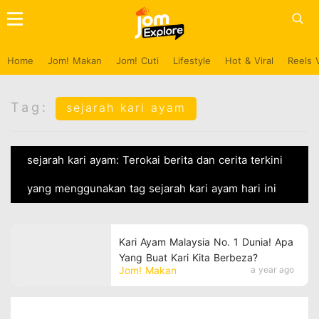
Home
Jom! Makan
Jom! Cuti
Lifestyle
Hot & Viral
Reels 
Tag:
sejarah kari ayam
sejarah kari ayam: Terokai berita dan cerita terkini
yang menggunakan tag sejarah kari ayam hari ini
Kari Ayam Malaysia No. 1 Dunia! Apa
Yang Buat Kari Kita Berbeza?
Jom! Makan
a year ago