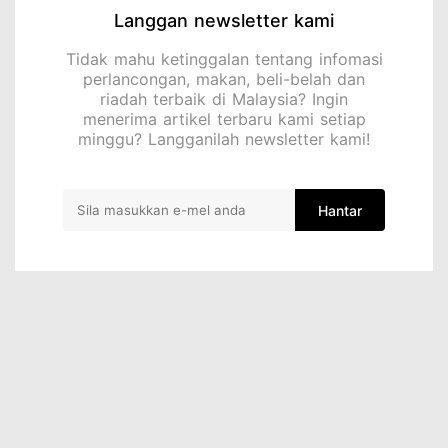
Langgan newsletter kami
Tidak mahu ketinggalan tentang infomasi
perlancongan, makan, beli-belah dan
riadah terbaik di Malaysia? Ingin
menerima artikel terbaru kami setiap
minggu? Langganilah newsletter kami!
Hantar