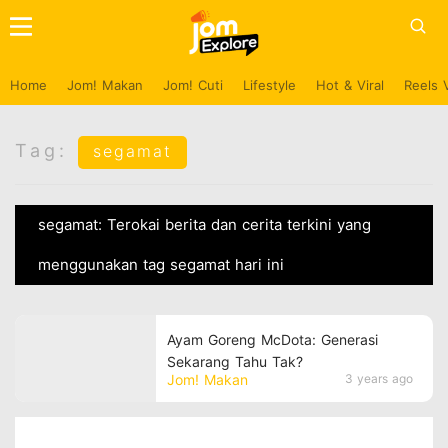
Home
Jom! Makan
Jom! Cuti
Lifestyle
Hot & Viral
Reels 
Tag:
segamat
segamat: Terokai berita dan cerita terkini yang
menggunakan tag segamat hari ini
Ayam Goreng McDota: Generasi
Sekarang Tahu Tak?
Jom! Makan
3 years ago