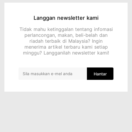
Langgan newsletter kami
Tidak mahu ketinggalan tentang infomasi
perlancongan, makan, beli-belah dan
riadah terbaik di Malaysia? Ingin
menerima artikel terbaru kami setiap
minggu? Langganilah newsletter kami!
Hantar