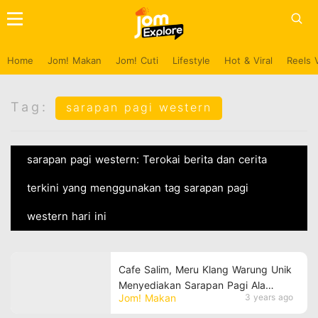
Home
Jom! Makan
Jom! Cuti
Lifestyle
Hot & Viral
Reels 
Tag:
sarapan pagi western
sarapan pagi western: Terokai berita dan cerita
terkini yang menggunakan tag sarapan pagi
western hari ini
Cafe Salim, Meru Klang Warung Unik
Menyediakan Sarapan Pagi Ala
Jom! Makan
3 years ago
Barat !