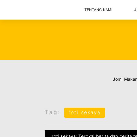
TENTANG KAMI
J
Jom! Maka
Tag:
roti sekaya
roti sekaya: Terokai berita dan cerita 