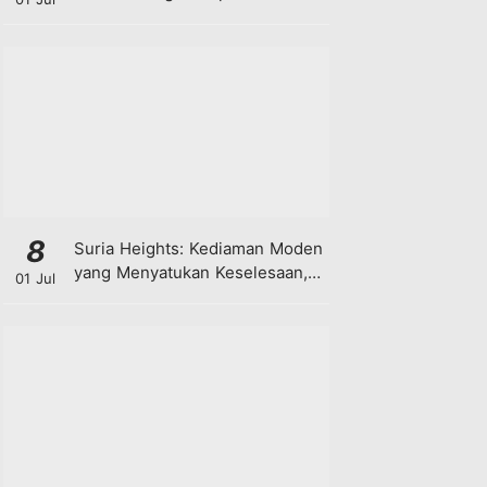
8
Suria Heights: Kediaman Moden
yang Menyatukan Keselesaan,
01 Jul
Teknologi dan Kehijauan