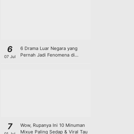
6
6 Drama Luar Negara yang
Pernah Jadi Fenomena di
07 Jul
Malaysia
7
Wow, Rupanya Ini 10 Minuman
Mixue Paling Sedap & Viral Tau
01 Jul