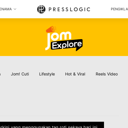
ENAMA
PENGIKL
n
Jom! Cuti
Lifestyle
Hot & Viral
Reels Video
terkini yang menggunakan tag roti sekaya hari ini