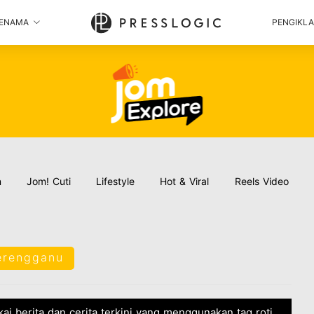
ENAMA
PENGIKL
n
Jom! Cuti
Lifestyle
Hot & Viral
Reels Video
terengganu
kai berita dan cerita terkini yang menggunakan tag roti