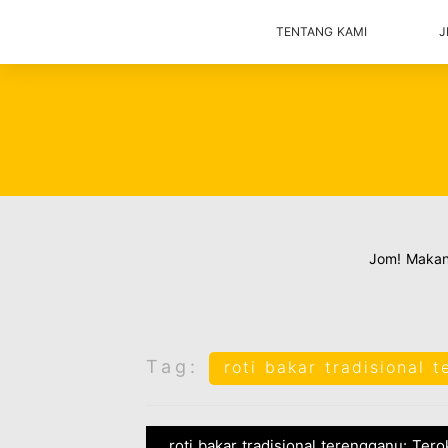
TENTANG KAMI
J
Jom! Maka
Tag:
roti bakar tradisional 
roti bakar tradisional terengganu: Tero