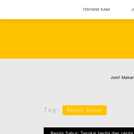
TENTANG KAMI
J
Jom! Maka
Tag:
Resipi Sahur
Resipi Sahur: Terokai berita dan cerit