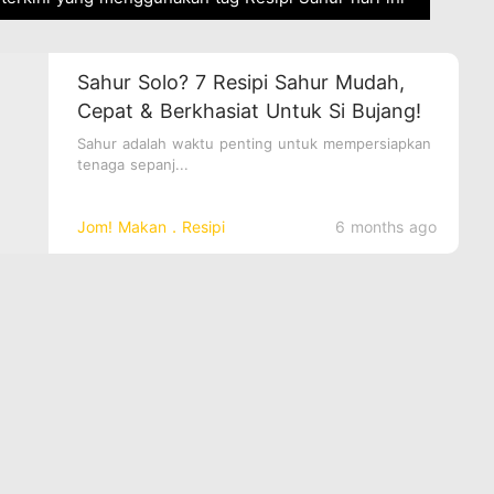
Sahur Solo? 7 Resipi Sahur Mudah,
Cepat & Berkhasiat Untuk Si Bujang!
Sahur adalah waktu penting untuk mempersiapkan
tenaga sepanj...
Jom! Makan．Resipi
6 months ago