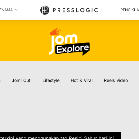
ENAMA
PENGIKL
n
Jom! Cuti
Lifestyle
Hot & Viral
Reels Video
a terkini yang menggunakan tag Resipi Sahur hari ini