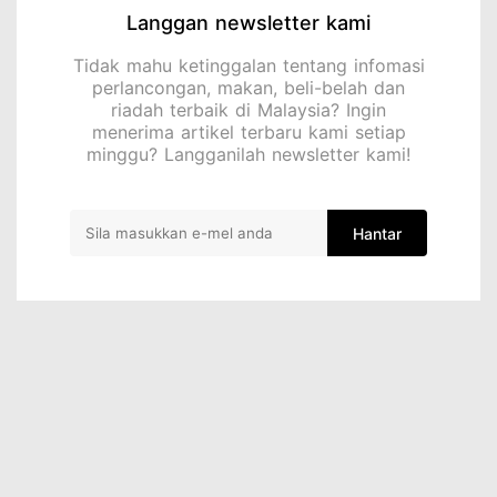
Langgan newsletter kami
Tidak mahu ketinggalan tentang infomasi
perlancongan, makan, beli-belah dan
riadah terbaik di Malaysia? Ingin
menerima artikel terbaru kami setiap
minggu? Langganilah newsletter kami!
Hantar