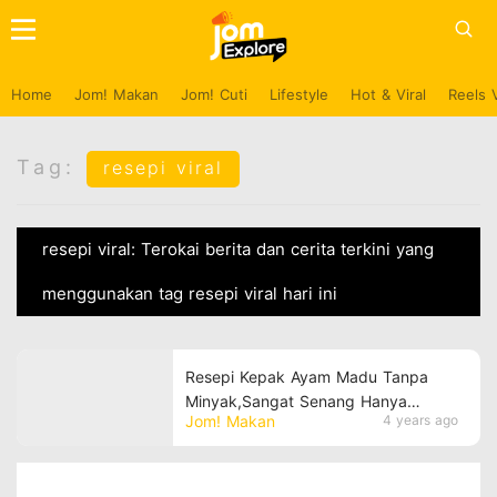
Home
Jom! Makan
Jom! Cuti
Lifestyle
Hot & Viral
Reels 
Tag:
resepi viral
resepi viral: Terokai berita dan cerita terkini yang
menggunakan tag resepi viral hari ini
Resepi Kepak Ayam Madu Tanpa
Minyak,Sangat Senang Hanya
Jom! Makan
4 years ago
Menggunakan Periuk Nasi