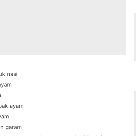
uk nasi
ayam
m
epak ayam
ayam
an garam