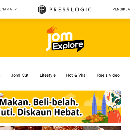
ENAMA
PENGIKL
n
Jom! Cuti
Lifestyle
Hot & Viral
Reels Video