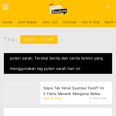
Home
Jom! Makan
Jom! Cuti
Lifestyle
Hot & Viral
Reels 
Tag:
puteri sarah
puteri sarah: Terokai berita dan cerita terkini yang
menggunakan tag puteri sarah hari ini
Siapa Tak Kenal Syamsul Yusof? Ini
5 Fakta Menarik Mengenai Beliau
Hot & Viral
4 years ago