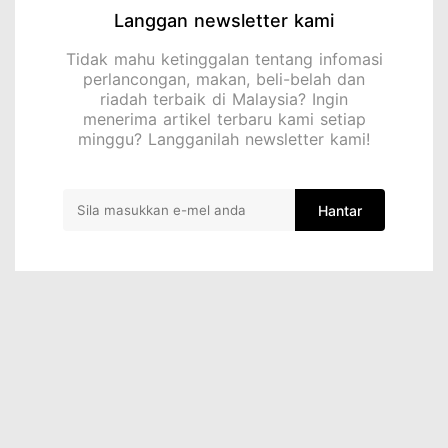
Langgan newsletter kami
Tidak mahu ketinggalan tentang infomasi
perlancongan, makan, beli-belah dan
riadah terbaik di Malaysia? Ingin
menerima artikel terbaru kami setiap
minggu? Langganilah newsletter kami!
Hantar