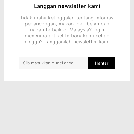
Langgan newsletter kami
Tidak mahu ketinggalan tentang infomasi
perlancongan, makan, beli-belah dan
riadah terbaik di Malaysia? Ingin
menerima artikel terbaru kami setiap
minggu? Langganilah newsletter kami!
Hantar