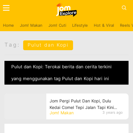
Home
Jom! Makan
Jom! Cuti
Lifestyle
Hot & Viral
Reels 
Tag:
Pulut dan Kopi
Pulut dan Kopi: Terokai berita dan cerita terkini
yang menggunakan tag Pulut dan Kopi hari ini
Jom Pergi Pulut Dan Kopi, Dulu
Kedai Comel Tepi Jalan Tapi Kini
Jom! Makan
3 years ago
Dah Jadi Cafe Aestetik Yang Cool!