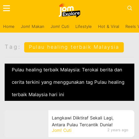
Home
Jom! Makan
Jom! Cuti
Lifestyle
Hot & Viral
Reels 
Tag:
Pulau healing terbaik Malaysia
Pulau healing terbaik Malaysia: Terokai berita dan
cerita terkini yang menggunakan tag Pulau healing
terbaik Malaysia hari ini
Langkawi Diiktiraf Sekali Lagi,
Antara Pulau Tercantik Dunia!
Jom! Cuti
2 years ago