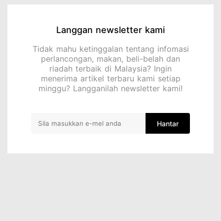
Langgan newsletter kami
Tidak mahu ketinggalan tentang infomasi
perlancongan, makan, beli-belah dan
riadah terbaik di Malaysia? Ingin
menerima artikel terbaru kami setiap
minggu? Langganilah newsletter kami!
Hantar