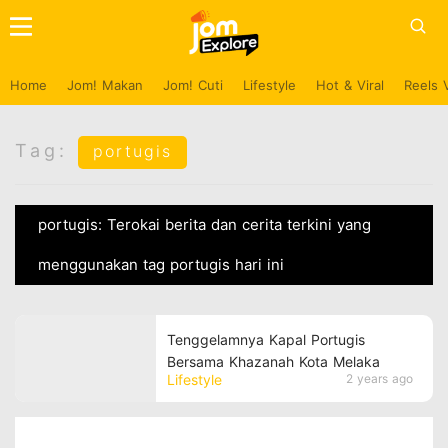
Home
Jom! Makan
Jom! Cuti
Lifestyle
Hot & Viral
Reels 
Tag:
portugis
portugis: Terokai berita dan cerita terkini yang
menggunakan tag portugis hari ini
Tenggelamnya Kapal Portugis
Bersama Khazanah Kota Melaka
Lifestyle
2 years ago