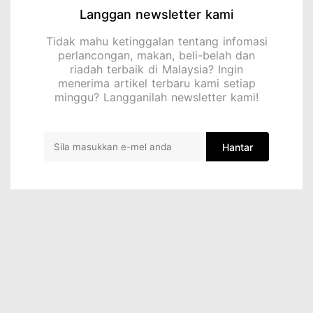
Langgan newsletter kami
Tidak mahu ketinggalan tentang infomasi
perlancongan, makan, beli-belah dan
riadah terbaik di Malaysia? Ingin
menerima artikel terbaru kami setiap
minggu? Langganilah newsletter kami!
Hantar