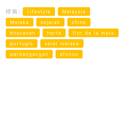
標籤:
Lifestyle
Malaysia
Melaka
sejarah
china
khazanah
harta
flor de la mara
portugis
selat melaka
perdangangan
afonso