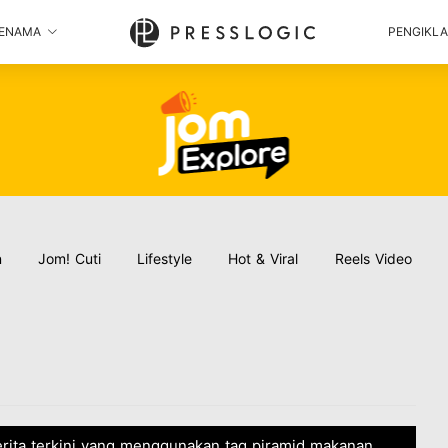
ENAMA
PENGIKL
n
Jom! Cuti
Lifestyle
Hot & Viral
Reels Video
erita terkini yang menggunakan tag piramid makanan