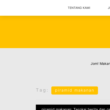
TENTANG KAMI
J
Jom! Maka
Tag:
piramid makanan
piramid makanan: Terokai berita dan c