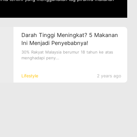
Darah Tinggi Meningkat? 5 Makanan
Ini Menjadi Penyebabnya!
30% Rakyat Malaysia berumur 18 tahun ke atas
menghadapi peny...
Lifestyle
2 years ago