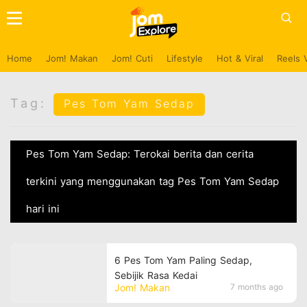
Home
Jom! Makan
Jom! Cuti
Lifestyle
Hot & Viral
Reels 
Tag:
Pes Tom Yam Sedap
Pes Tom Yam Sedap: Terokai berita dan cerita
terkini yang menggunakan tag Pes Tom Yam Sedap
hari ini
6 Pes Tom Yam Paling Sedap,
Sebijik Rasa Kedai
Jom! Makan
7 months ago