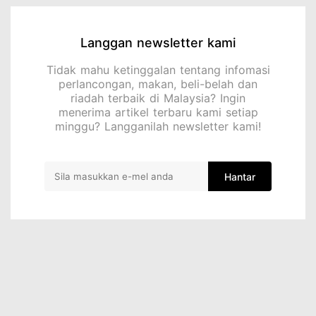
Langgan newsletter kami
Tidak mahu ketinggalan tentang infomasi
perlancongan, makan, beli-belah dan
riadah terbaik di Malaysia? Ingin
menerima artikel terbaru kami setiap
minggu? Langganilah newsletter kami!
Hantar