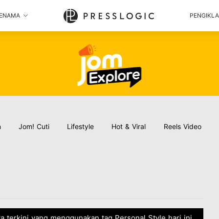
ENAMA
PENGIKL
n
Jom! Cuti
Lifestyle
Hot & Viral
Reels Video
ta terkini yang menggunakan tag Personal Style hari ini