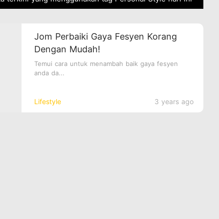
Jom Perbaiki Gaya Fesyen Korang
Dengan Mudah!
Temui cara untuk menambah baik gaya fesyen
anda da...
Lifestyle
3 years ago