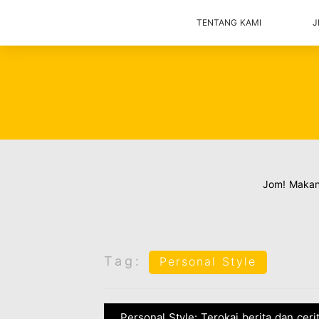
TENTANG KAMI
J
Jom! Maka
Tag:
Personal Style
Personal Style: Terokai berita dan ceri