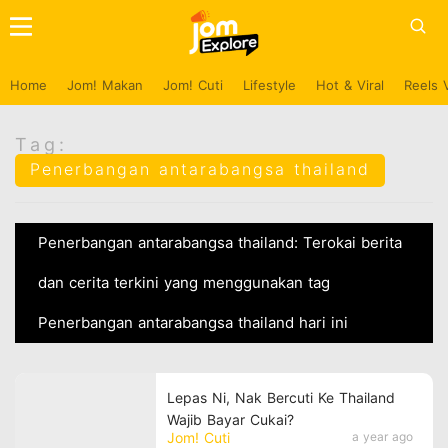
Home
Jom! Makan
Jom! Cuti
Lifestyle
Hot & Viral
Reels 
Tag:
Penerbangan antarabangsa thailand
Penerbangan antarabangsa thailand: Terokai berita
dan cerita terkini yang menggunakan tag
Penerbangan antarabangsa thailand hari ini
Lepas Ni, Nak Bercuti Ke Thailand
Wajib Bayar Cukai?
Jom! Cuti
a year ago