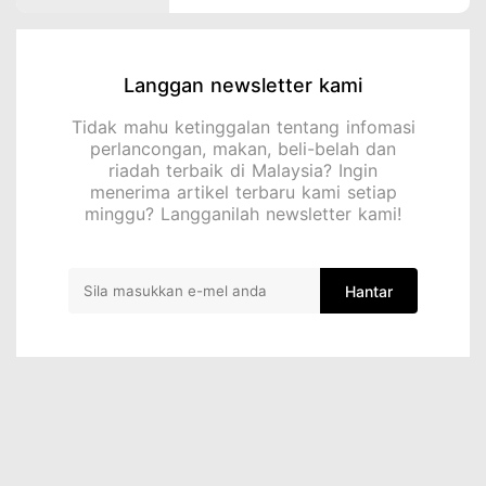
Langgan newsletter kami
Tidak mahu ketinggalan tentang infomasi
perlancongan, makan, beli-belah dan
riadah terbaik di Malaysia? Ingin
menerima artikel terbaru kami setiap
minggu? Langganilah newsletter kami!
Hantar