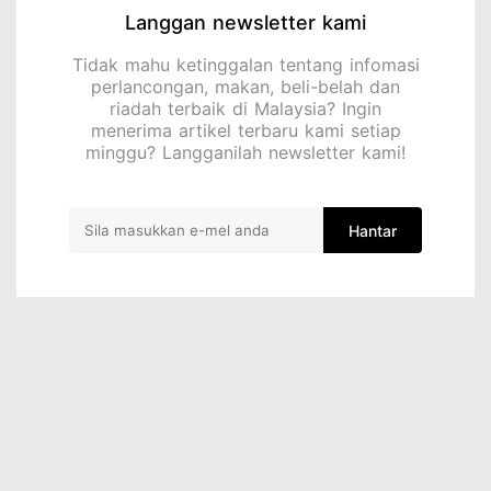
Langgan newsletter kami
Tidak mahu ketinggalan tentang infomasi
perlancongan, makan, beli-belah dan
riadah terbaik di Malaysia? Ingin
menerima artikel terbaru kami setiap
minggu? Langganilah newsletter kami!
Hantar