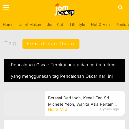
Home
Jom! Makan
Jom! Cuti
Lifestyle
Hot & Viral
Reels 
Tag:
Pencalonan Oscar
Pencalonan Oscar: Terokai berita dan cerita terkini
yang menggunakan tag Pencalonan Oscar hari ini
Berasal Dari Ipoh, Kenali Tan Sri
Michelle Yeoh, Wanita Asia Pertama
Hot & Viral
4 years ago
Terima Pencalonan Pelakon Wanita
Terbaik Di Oscar!