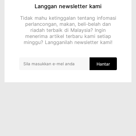
Langgan newsletter kami
Tidak mahu ketinggalan tentang infomasi
perlancongan, makan, beli-belah dan
riadah terbaik di Malaysia? Ingin
menerima artikel terbaru kami setiap
minggu? Langganilah newsletter kami!
Hantar