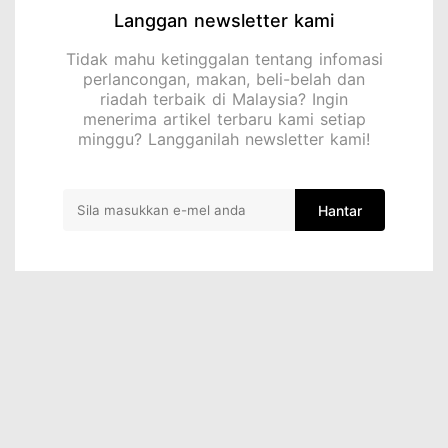
Langgan newsletter kami
Tidak mahu ketinggalan tentang infomasi
perlancongan, makan, beli-belah dan
riadah terbaik di Malaysia? Ingin
menerima artikel terbaru kami setiap
minggu? Langganilah newsletter kami!
Hantar