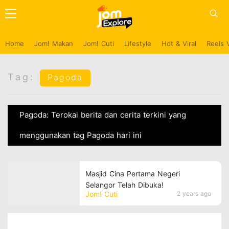
Home
Jom! Makan
Jom! Cuti
Lifestyle
Hot & Viral
Reels 
Tag:
Pagoda
Pagoda: Terokai berita dan cerita terkini yang
menggunakan tag Pagoda hari ini
Masjid Cina Pertama Negeri
Selangor Telah Dibuka!
Jom! Cuti
2 years ago