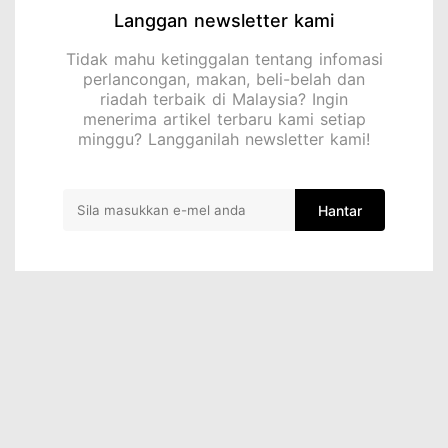
Langgan newsletter kami
Tidak mahu ketinggalan tentang infomasi
perlancongan, makan, beli-belah dan
riadah terbaik di Malaysia? Ingin
menerima artikel terbaru kami setiap
minggu? Langganilah newsletter kami!
Hantar