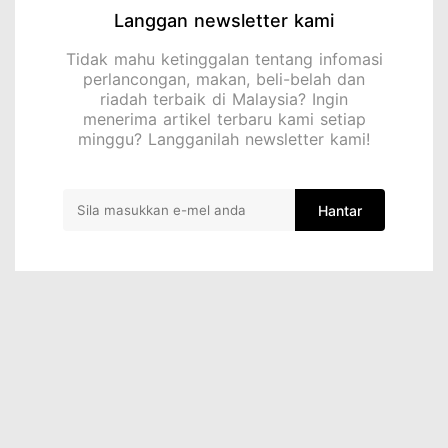
Langgan newsletter kami
Tidak mahu ketinggalan tentang infomasi
perlancongan, makan, beli-belah dan
riadah terbaik di Malaysia? Ingin
menerima artikel terbaru kami setiap
minggu? Langganilah newsletter kami!
Hantar