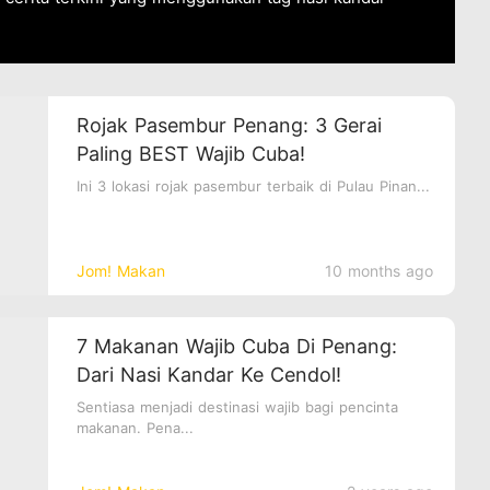
Rojak Pasembur Penang: 3 Gerai
Paling BEST Wajib Cuba!
Ini 3 lokasi rojak pasembur terbaik di Pulau Pinan...
Jom! Makan
10 months ago
7 Makanan Wajib Cuba Di Penang:
Dari Nasi Kandar Ke Cendol!
Sentiasa menjadi destinasi wajib bagi pencinta
makanan. Pena...