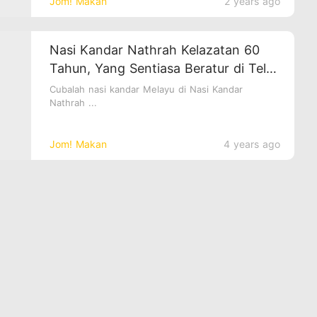
Jom! Makan
2 years ago
Nasi Kandar Nathrah Kelazatan 60
Tahun, Yang Sentiasa Beratur di Teluk
Kumbar, Penang
Cubalah nasi kandar Melayu di Nasi Kandar
Nathrah ...
Jom! Makan
4 years ago