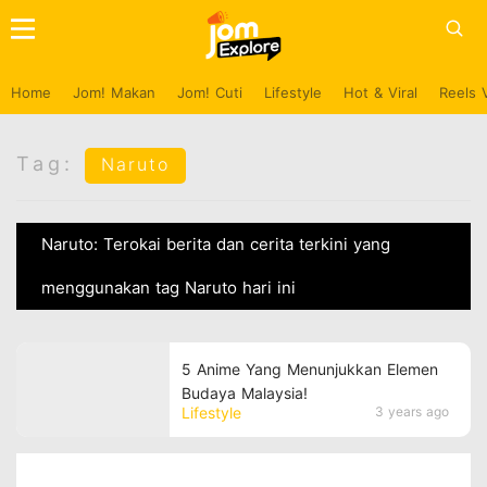
Home
Jom! Makan
Jom! Cuti
Lifestyle
Hot & Viral
Reels 
Tag:
Naruto
Naruto: Terokai berita dan cerita terkini yang
menggunakan tag Naruto hari ini
5 Anime Yang Menunjukkan Elemen
Budaya Malaysia!
Lifestyle
3 years ago