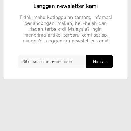
Langgan newsletter kami
Tidak mahu ketinggalan tentang infomasi
perlancongan, makan, beli-belah dan
riadah terbaik di Malaysia? Ingin
menerima artikel terbaru kami setiap
minggu? Langganilah newsletter kami!
Hantar