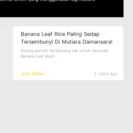
Banana Leaf Rice Paling Sedap
Tersembunyi Di Mutiara Damansara!
Korang pernah berpeluang tak untuk mencuba
Banana Leaf Rice?...
Jom! Makan
3 years ago