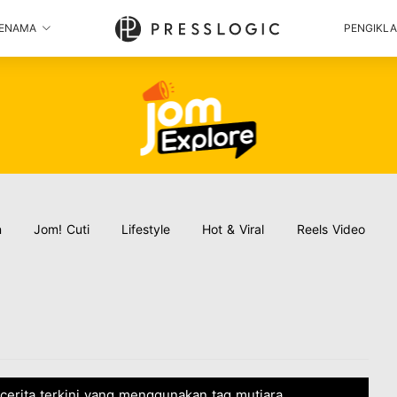
ENAMA
PENGIKL
n
Jom! Cuti
Lifestyle
Hot & Viral
Reels Video
 cerita terkini yang menggunakan tag mutiara