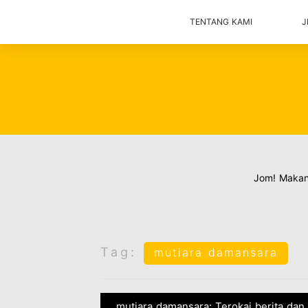
TENTANG KAMI
J
Jom! Maka
Tag:
mutiara damansara
mutiara damansara: Terokai berita dan