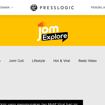
ENAMA
PENGIKL
n
Jom! Cuti
Lifestyle
Hot & Viral
Reels Video
erkini yang menggunakan tag Motif Viral hari ini