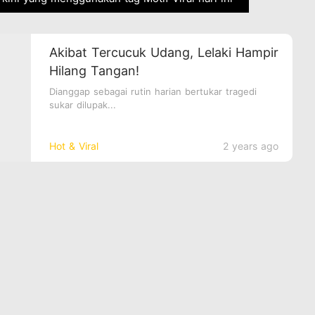
Akibat Tercucuk Udang, Lelaki Hampir
Hilang Tangan!
Dianggap sebagai rutin harian bertukar tragedi
sukar dilupak...
Hot & Viral
2 years ago