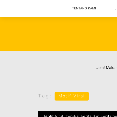
TENTANG KAMI
J
Jom! Maka
Tag:
Motif Viral
Motif Viral: Terokai berita dan cerita t