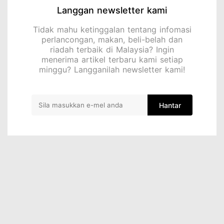
Langgan newsletter kami
Tidak mahu ketinggalan tentang infomasi
perlancongan, makan, beli-belah dan
riadah terbaik di Malaysia? Ingin
menerima artikel terbaru kami setiap
minggu? Langganilah newsletter kami!
Hantar