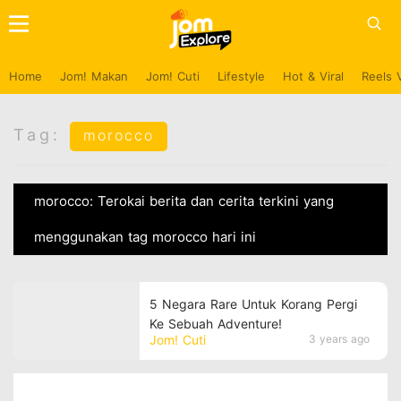
Home
Jom! Makan
Jom! Cuti
Lifestyle
Hot & Viral
Reels 
Tag:
morocco
morocco: Terokai berita dan cerita terkini yang
menggunakan tag morocco hari ini
5 Negara Rare Untuk Korang Pergi
Ke Sebuah Adventure!
Jom! Cuti
3 years ago