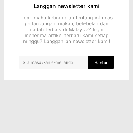
Langgan newsletter kami
Tidak mahu ketinggalan tentang infomasi
perlancongan, makan, beli-belah dan
riadah terbaik di Malaysia? Ingin
menerima artikel terbaru kami setiap
minggu? Langganilah newsletter kami!
Hantar