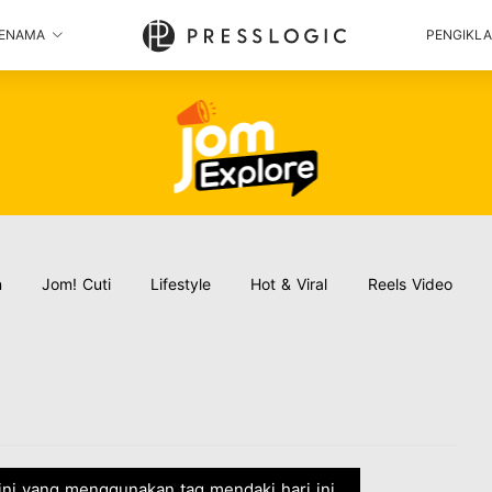
ENAMA
PENGIKL
n
Jom! Cuti
Lifestyle
Hot & Viral
Reels Video
kini yang menggunakan tag mendaki hari ini