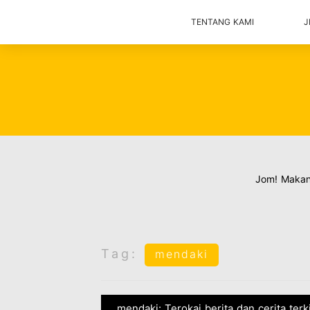
TENTANG KAMI
J
Jom! Maka
Tag:
mendaki
mendaki: Terokai berita dan cerita ter