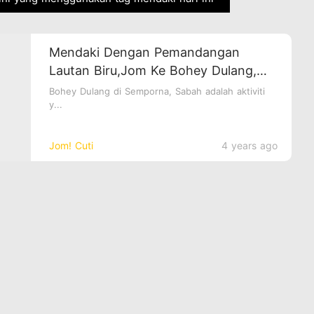
Mendaki Dengan Pemandangan
Lautan Biru,Jom Ke Bohey Dulang,
Semporna
Bohey Dulang di Semporna, Sabah adalah aktiviti
y...
Jom! Cuti
4 years ago