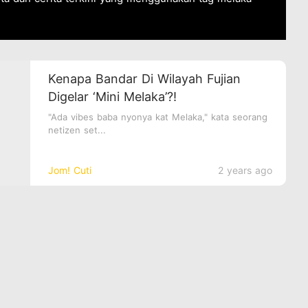
Kenapa Bandar Di Wilayah Fujian
Digelar ‘Mini Melaka’?!
"Ada vibes baba nyonya kat Melaka," kata seorang
netizen set...
Jom! Cuti
2 years ago