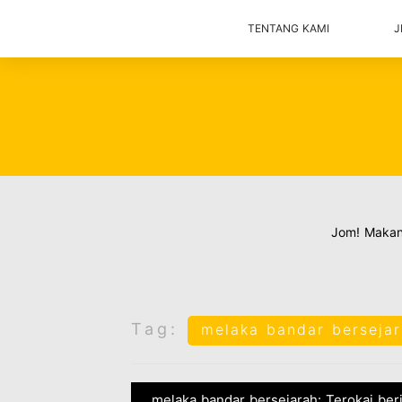
TENTANG KAMI
J
Jom! Maka
Tag:
melaka bandar berseja
melaka bandar bersejarah: Terokai ber