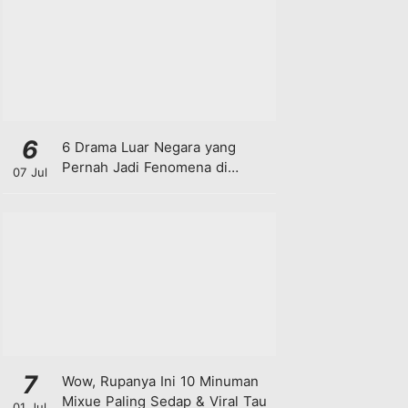
6
6 Drama Luar Negara yang
Pernah Jadi Fenomena di
07 Jul
Malaysia
7
Wow, Rupanya Ini 10 Minuman
Mixue Paling Sedap & Viral Tau
01 Jul