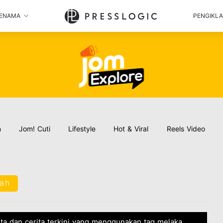
ENAMA
PENGIKL
n
Jom! Cuti
Lifestyle
Hot & Viral
Reels Video
rah
ita dan cerita terkini yang menggunakan tag melaka