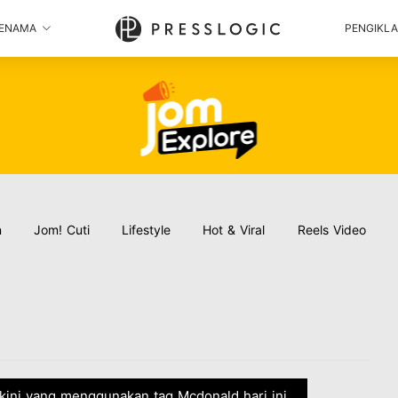
ENAMA
PENGIKL
n
Jom! Cuti
Lifestyle
Hot & Viral
Reels Video
rkini yang menggunakan tag Mcdonald hari ini