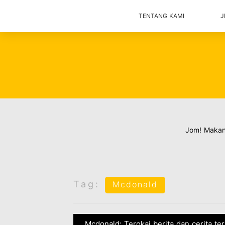
TENTANG KAMI
J
Jom! Maka
Tag:
Mcdonald
Mcdonald: Terokai berita dan cerita te