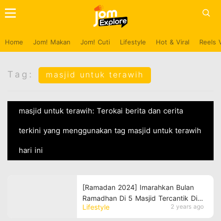
Home
Jom! Makan
Jom! Cuti
Lifestyle
Hot & Viral
Reels 
Tag:
masjid untuk terawih
masjid untuk terawih: Terokai berita dan cerita
terkini yang menggunakan tag masjid untuk terawih
hari ini
[Ramadan 2024] Imarahkan Bulan
Ramadhan Di 5 Masjid Tercantik Di
Lifestyle
2 years ago
Negeri Selangor