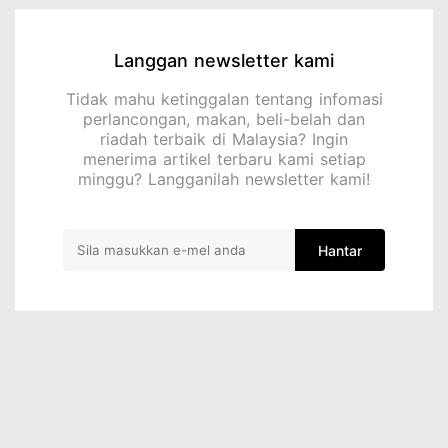
Langgan newsletter kami
Tidak mahu ketinggalan tentang infomasi
perlancongan, makan, beli-belah dan
riadah terbaik di Malaysia? Ingin
menerima artikel terbaru kami setiap
minggu? Langganilah newsletter kami!
Hantar