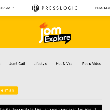
ENAMA
PENGIKL
n
Jom! Cuti
Lifestyle
Hot & Viral
Reels Video
leiman
 berita dan cerita terkini yang menggunakan tag Masjid