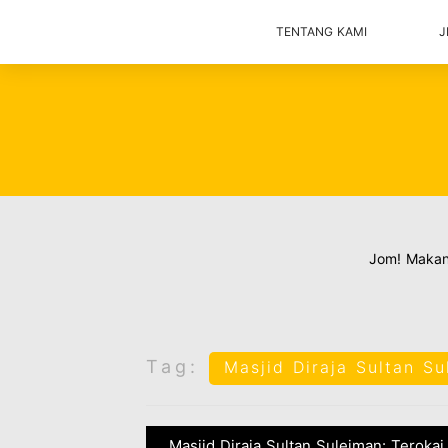
TENTANG KAMI
J
Jom! Maka
Tag:
Masjid Diraja Sultan Su
Masjid Diraja Sultan Suleiman: Terokai