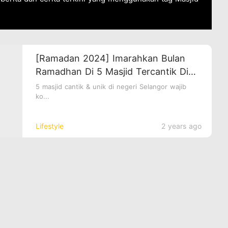
[Ramadan 2024] Imarahkan Bulan
Ramadhan Di 5 Masjid Tercantik Di
Negeri Selangor
5 masjid cantik & unik di negeri Selangor wajib
ko...
Lifestyle
2 years ago